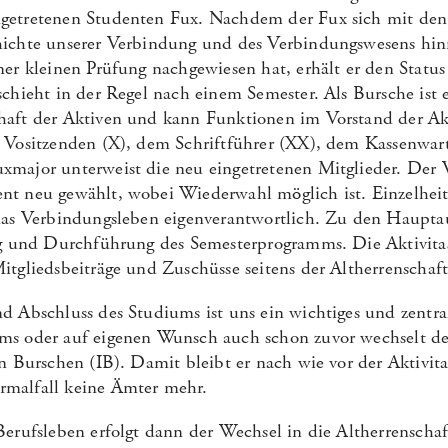
getretenen Studenten Fux. Nachdem der Fux sich mit den
ichte unserer Verbindung und des Verbindungswesens hinr
er kleinen Prüfung nachgewiesen hat, erhält er den Status
schieht in der Regel nach einem Semester. Als Bursche ist 
haft der Aktiven und kann Funktionen im Vorstand der Ak
m Vositzenden (X), dem Schriftführer (XX), dem Kassenwa
major unterweist die neu eingetretenen Mitglieder. Der V
t neu gewählt, wobei Wiederwahl möglich ist. Einzelheit
das Verbindungsleben eigenverantwortlich. Zu den Haupta
ng und Durchführung des Semesterprogramms. Die Aktivitas 
itgliedsbeiträge und Zuschüsse seitens der Altherrenschaft
d Abschluss des Studiums ist uns ein wichtiges und zentra
ms oder auf eigenen Wunsch auch schon zuvor wechselt de
n Burschen (IB). Damit bleibt er nach wie vor der Aktivit
malfall keine Ämter mehr.
erufsleben erfolgt dann der Wechsel in die Altherrenschaft