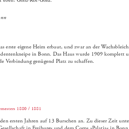
tät eben: Gold-Rot-Gold.
s erste eigene Heim erbaut, und zwar an der Wachsbleich
Studentenkneipe in Bonn. Das Haus wurde 1909 komplett 
nde Verbindung genügend Platz zu schaffen.
semesters 1880 / 1881
den ersten Jahren auf 13 Burschen an. Zu dieser Zeit unte
esellschaft in Freiburg« und dem Corps »Palatia« in Bon