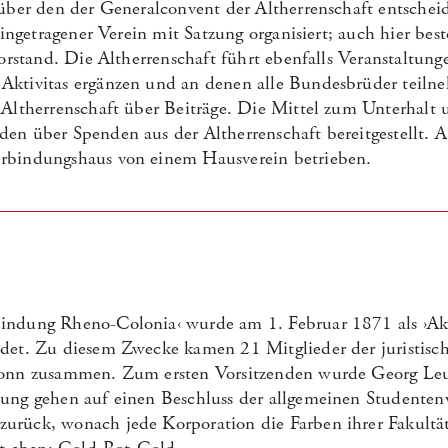
 über den der Generalconvent der Altherrenschaft entschei
eingetragener Verein mit Satzung organisiert; auch hier best
Vorstand. Die Altherrenschaft führt ebenfalls Veranstaltung
Aktivitas ergänzen und an denen alle Bundesbrüder teiln
 Altherrenschaft über Beiträge. Die Mittel zum Unterhalt 
en über Spenden aus der Altherrenschaft bereitgestellt. A
rbindungshaus von einem Hausverein betrieben.
indung Rheno-Colonia‹ wurde am 1. Februar 1871 als ›Aka
det. Zu diesem Zwecke kamen 21 Mitglieder der juristisch
Bonn zusammen. Zum ersten Vorsitzenden wurde Georg Leu
dung gehen auf einen Beschluss der allgemeinen Studente
rück, wonach jede Korporation die Farben ihrer Fakultät