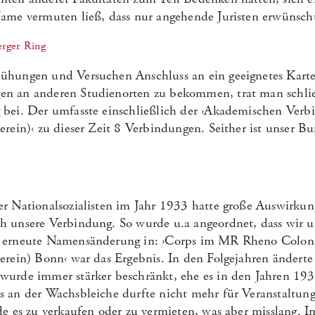
ame vermuten ließ, dass nur angehende Juristen erwünscht
erger Ring
ühungen und Versuchen Anschluss an ein geeignetes Karte
n an anderen Studienorten zu bekommen, trat man schlie
 bei. Der umfasste einschließlich der ›Akademischen Ver
erein)‹ zu dieser Zeit 8 Verbindungen. Seither ist unser 
r Nationalsozialisten im Jahr 1933 hatte große Auswirkun
 unsere Verbindung. So wurde u.a angeordnet, dass wir un
 erneute Namensänderung in: ›Corps im MR Rheno Coloni
erein) Bonn‹ war das Ergebnis. In den Folgejahren änderte 
wurde immer stärker beschränkt, ehe es in den Jahren 1
 an der Wachsbleiche durfte nicht mehr für Veranstaltung
de es zu verkaufen oder zu vermieten, was aber misslang. I