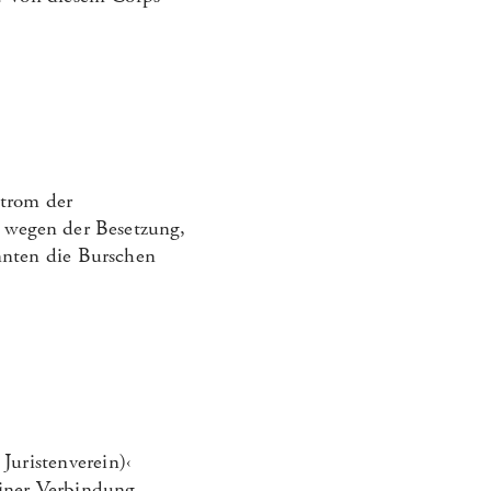
strom der
 wegen der Besetzung,
nnten die Burschen
uristenverein)‹
einer Verbindung