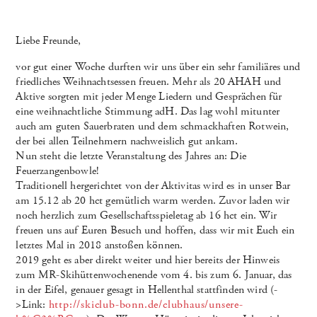
Liebe Freunde,
vor gut einer Woche durften wir uns über ein sehr familiäres und
friedliches Weihnachtsessen freuen. Mehr als 20 AHAH und
Aktive sorgten mit jeder Menge Liedern und Gesprächen für
eine weihnachtliche Stimmung adH. Das lag wohl mitunter
auch am guten Sauerbraten und dem schmackhaften Rotwein,
der bei allen Teilnehmern nachweislich gut ankam.
Nun steht die letzte Veranstaltung des Jahres an: Die
Feuerzangenbowle!
Traditionell hergerichtet von der Aktivitas wird es in unser Bar
am 15.12 ab 20 hct gemütlich warm werden. Zuvor laden wir
noch herzlich zum Gesellschaftsspieletag ab 16 hct ein. Wir
freuen uns auf Euren Besuch und hoffen, dass wir mit Euch ein
letztes Mal in 2018 anstoßen können.
2019 geht es aber direkt weiter und hier bereits der Hinweis
zum MR-Skihüttenwochenende vom 4. bis zum 6. Januar, das
in der Eifel, genauer gesagt in Hellenthal stattfinden wird (-
>Link:
http://skiclub-bonn.de/clubhaus/unsere-